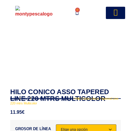
0
HILO CONICO ASSO TAPERED
LINE 220 MTRS MULTICOLOR
Inicio
/
Hilos
/
Cola De Rata/Taper Leader
/ Hilo Conico Asso Tapered Line
220 mtrs Multicolor
11.95
€
GROSOR DE LÍNEA