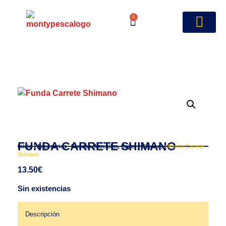
0
FUNDA CARRETE SHIMANO
Inicio
/
Accesorios
/
Fundas, Mochilas, Cajas y Cajones
/ Funda Carrete
Shimano
13.50
€
Sin existencias
Descripción