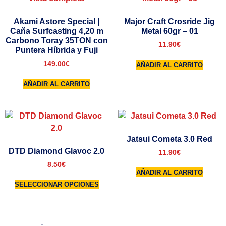
Akami Astore Special |
Major Craft Crosride Jig
Caña Surfcasting 4,20 m
Metal 60gr – 01
Carbono Toray 35TON con
11.90
€
Puntera Híbrida y Fuji
149.00
€
AÑADIR AL CARRITO
AÑADIR AL CARRITO
Jatsui Cometa 3.0 Red
DTD Diamond Glavoc 2.0
11.90
€
8.50
€
AÑADIR AL CARRITO
SELECCIONAR OPCIONES