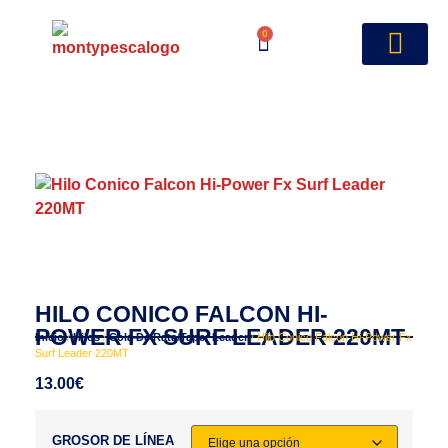
0
HILO CONICO FALCON HI-
POWER FX SURF LEADER 220MT
Inicio
/
Hilos
/
Cola De Rata/Taper Leader
/ Hilo Conico Falcon Hi-Power Fx
Surf Leader 220MT
13.00
€
GROSOR DE LÍNEA