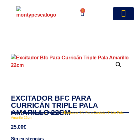
0
EXCITADOR BFC PARA
CURRICÁN TRIPLE PALA
AMARILLO 22CM
Inicio
/
Embarcación
/
Curricán
/ Excitador Bfc Para Curricán Triple Pala
Amarillo 22cm
25.00
€
Sin existencias