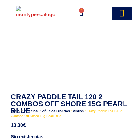
0
CRAZY PADDLE TAIL 120 2
COMBOS OFF SHORE 15G PEARL
BLUE
Inicio
/
Señuelos
/
Señuelos Blandos
/
Vinilos
/ Crazy Paddle Tail 120 2
Combos Off Shore 15g Pearl Blue
13.30
€
Sin existencias