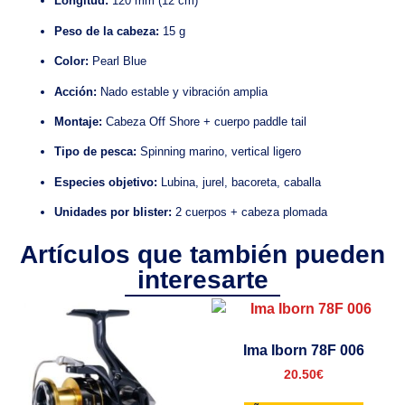
Longitud:
120 mm (12 cm)
Peso de la cabeza:
15 g
Color:
Pearl Blue
Acción:
Nado estable y vibración amplia
Montaje:
Cabeza Off Shore + cuerpo paddle tail
Tipo de pesca:
Spinning marino, vertical ligero
Especies objetivo:
Lubina, jurel, bacoreta, caballa
Unidades por blister:
2 cuerpos + cabeza plomada
Artículos que también pueden
interesarte
Ima Iborn 78F 006
20.50
€