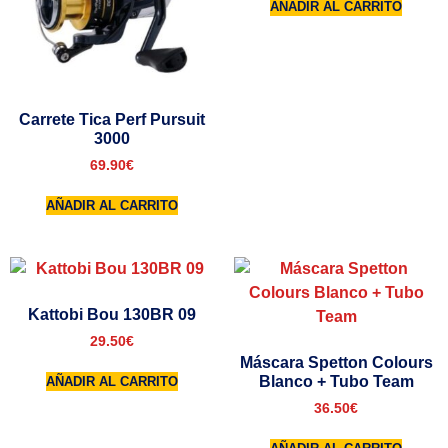
AÑADIR AL CARRITO
Carrete Tica Perf Pursuit
3000
69.90
€
AÑADIR AL CARRITO
Kattobi Bou 130BR 09
29.50
€
Máscara Spetton Colours
Blanco + Tubo Team
AÑADIR AL CARRITO
36.50
€