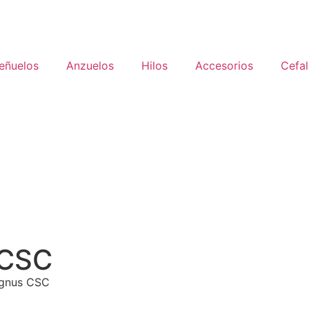
eñuelos
Anzuelos
Hilos
Accesorios
Cefa
 CSC
ygnus CSC