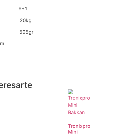
9+1
kg
gr
0m
eresarte
Tronixpro
Mini