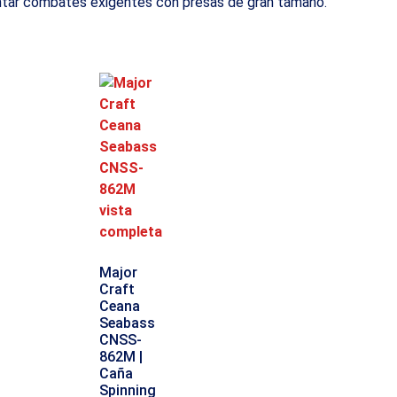
ontar combates exigentes con presas de gran tamaño.
Major
Craft
Ceana
Seabass
CNSS-
862M |
Caña
Spinning