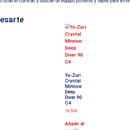
ican el curricán y buscan un equipo potente y fiable para afr
resarte
Yo-Zuri
Crystal
Minnow
Deep
Diver 90
C4
16.50
€
Añadir al