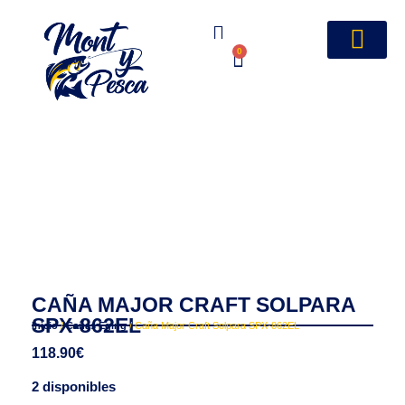
0
CAÑA MAJOR CRAFT SOLPARA
SPX-862EL
Inicio
/
Cañas Eging
/ Caña Major Craft Solpara SPX-862EL
118.90
€
2 disponibles