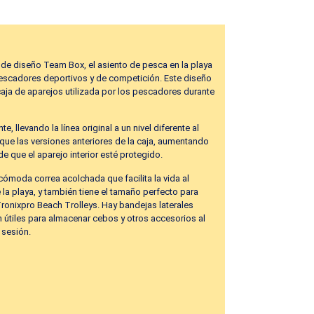
de diseño Team Box, el asiento de pesca en la playa
escadores deportivos y de competición. Este diseño
a caja de aparejos utilizada por los pescadores durante
te, llevando la línea original a un nivel diferente al
 que las versiones anteriores de la caja, aumentando
 que el aparejo interior esté protegido.
cómoda correa acolchada que facilita la vida al
 la playa, y también tiene el tamaño perfecto para
ronixpro Beach Trolleys. Hay bandejas laterales
 útiles para almacenar cebos y otros accesorios al
 sesión.