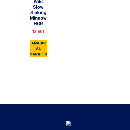
Wild
Slow
Sinking
Minnow
HGR
13.50
€
AÑADIR
AL
CARRITO