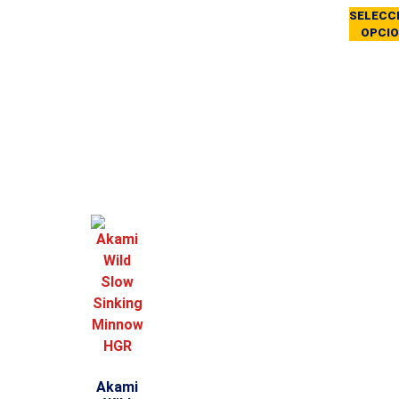
SELECC
OPCI
Akami