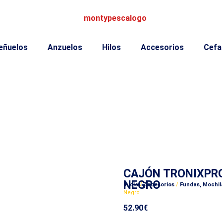
eñuelos
Anzuelos
Hilos
Accesorios
Cefa
CAJÓN TRONIXPRO
NEGRO
Inicio
/
Accesorios
/
Fundas, Mochil
Negro
52.90
€