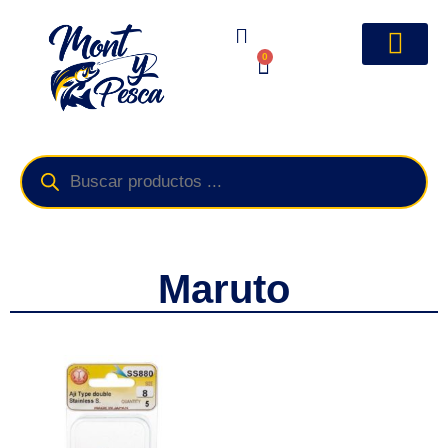
0
Maruto