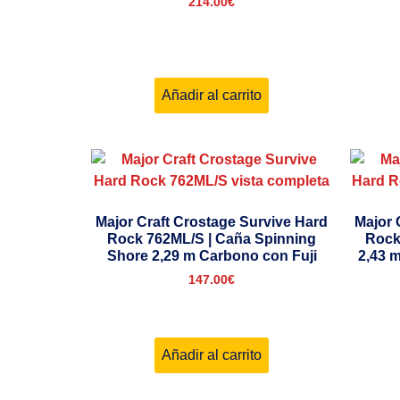
214.00
€
Añadir al carrito
Major Craft Crostage Survive Hard
Major 
Rock 762ML/S | Caña Spinning
Rock
Shore 2,29 m Carbono con Fuji
2,43 
147.00
€
Añadir al carrito