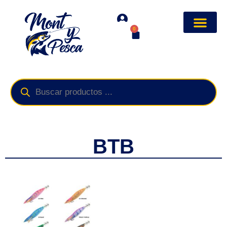
0
BTB