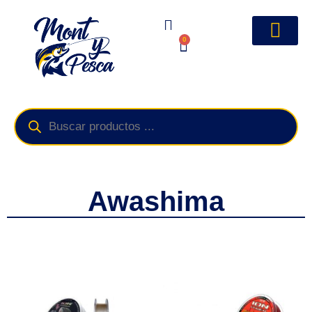
0
Awashima