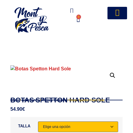
0
BOTAS SPETTON HARD SOLE
Inicio
/
Accesorios
/
Ropa y Calzado
/ Botas Spetton Hard Sole
54.90
€
TALLA