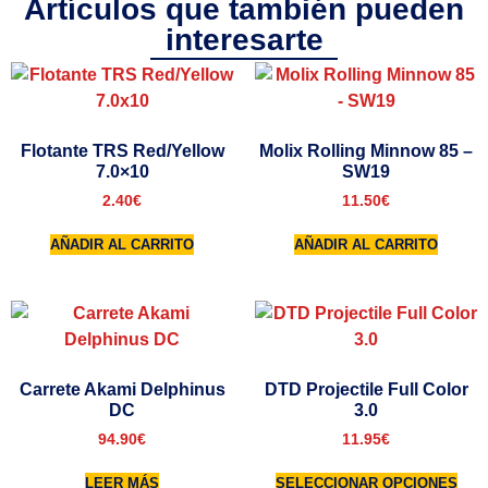
Artículos que también pueden
interesarte
Flotante TRS Red/Yellow
Molix Rolling Minnow 85 –
7.0×10
SW19
2.40
€
11.50
€
AÑADIR AL CARRITO
AÑADIR AL CARRITO
Carrete Akami Delphinus
DTD Projectile Full Color
DC
3.0
94.90
€
11.95
€
LEER MÁS
SELECCIONAR OPCIONES