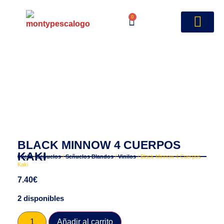
0
BLACK MINNOW 4 CUERPOS
KAKI
Inicio
/
Señuelos
/
Señuelos Blandos
/
Vinilos
/ Black Minnow 4 Cuerpos
Kaki
7.40
€
2 disponibles
Añadir al carrito