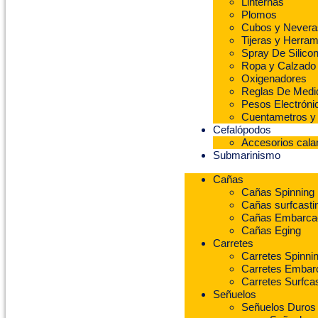
Linternas
Plomos
Cubos y Nevera
Tijeras y Herram
Spray De Silico
Ropa y Calzado
Oxigenadores
Reglas De Medi
Pesos Electróni
Cuentametros y 
Cefalópodos
Accesorios cal
Submarinismo
Cañas
Cañas Spinning
Cañas surfcasti
Cañas Embarca
Cañas Eging
Carretes
Carretes Spinni
Carretes Embar
Carretes Surfcas
Señuelos
Señuelos Duros