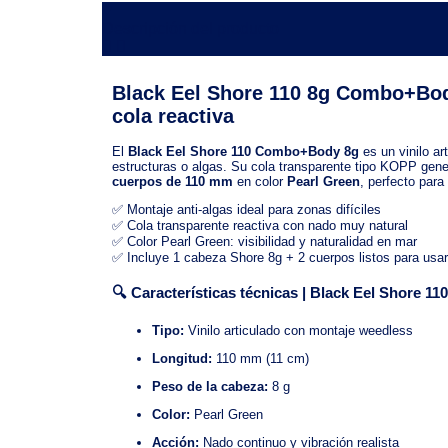
Descripción del producto
Black Eel Shore 110 8g Combo+Body 
cola reactiva
El
Black Eel Shore 110 Combo+Body 8g
es un vinilo ar
estructuras o algas. Su cola transparente tipo KOPP gen
cuerpos de 110 mm
en color
Pearl Green
, perfecto para
✅ Montaje anti-algas ideal para zonas difíciles
✅ Cola transparente reactiva con nado muy natural
✅ Color Pearl Green: visibilidad y naturalidad en mar
✅ Incluye 1 cabeza Shore 8g + 2 cuerpos listos para usar
🔍 Características técnicas | Black Eel Shore 
Tipo:
Vinilo articulado con montaje weedless
Longitud:
110 mm (11 cm)
Peso de la cabeza:
8 g
Color:
Pearl Green
Acción:
Nado continuo y vibración realista