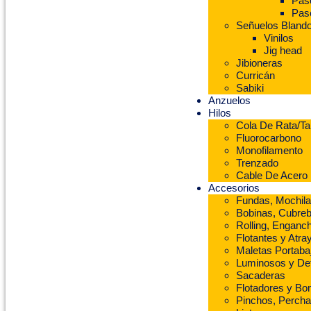
Pase
Pas
Señuelos Bland
Vinilos
Jig head
Jibioneras
Curricán
Sabiki
Anzuelos
Hilos
Cola De Rata/Ta
Fluorocarbono
Monofilamento
Trenzado
Cable De Acero
Accesorios
Fundas, Mochila
Bobinas, Cubreb
Rolling, Enganch
Flotantes y Atra
Maletas Portaba
Luminosos y De
Sacaderas
Flotadores y B
Pinchos, Percha