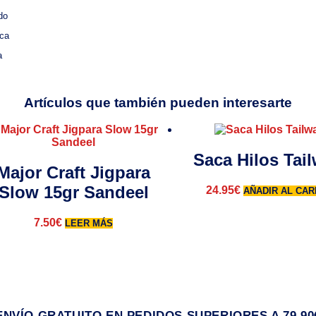
do
ica
a
Artículos que también pueden interesarte
Saca Hilos Tail
Major Craft Jigpara
Slow 15gr Sandeel
24.95
€
AÑADIR AL CAR
7.50
€
LEER MÁS
ENVÍO GRATUITO EN PEDIDOS SUPERIORES A 79,90