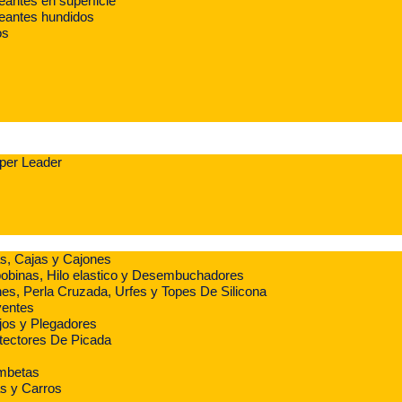
antes en superficie
eantes hundidos
os
per Leader
s, Cajas y Cajones
obinas, Hilo elastico y Desembuchadores
es, Perla Cruzada, Urfes y Topes De Silicona
yentes
jos y Plegadores
tectores De Picada
ombetas
s y Carros