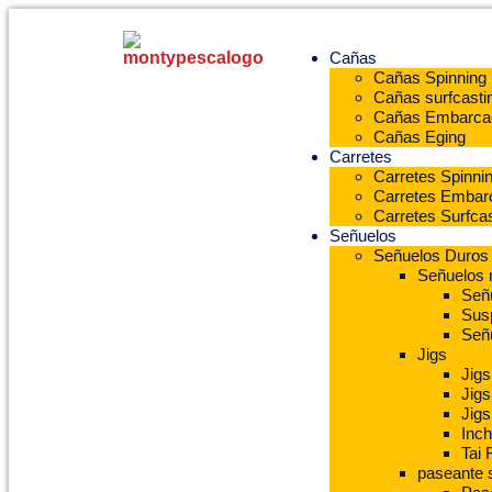
Cañas
Cañas Spinning
Cañas surfcasti
Cañas Embarca
Cañas Eging
Carretes
Carretes Spinni
Carretes Embar
Carretes Surfcas
Señuelos
Señuelos Duros
Señuelos
Señu
Sus
Señ
Jigs
Jigs
Jigs
Jigs
Inch
Tai 
paseante 