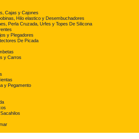
s, Cajas y Cajones
obinas, Hilo elastico y Desembuchadores
es, Perla Cruzada, Urfes y Topes De Silicona
yentes
jos y Plegadores
tectores De Picada
ombetas
s y Carros
s
ientas
na y Pegamento
da
cos
Sacahilos
amar