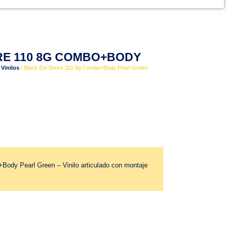
RE 110 8G COMBO+BODY
/
Vinilos
/ Black Eel Shore 110 8g Combo+Body Pearl Green
Body Pearl Green – Vinilo articulado con montaje