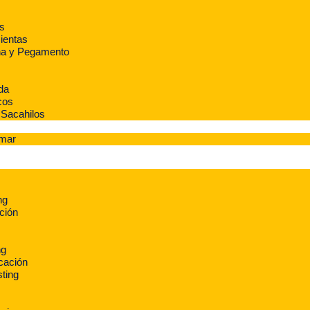
s
ientas
na y Pegamento
da
cos
Sacahilos
amar
ng
ción
ng
cación
ting