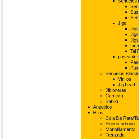
Señuelos
Señu
Sus
Señ
Jigs
Jigs
Jigs
Jigs
Inch
Tai 
paseante 
Pase
Pas
Señuelos Bland
Vinilos
Jig head
Jibioneras
Curricán
Sabiki
Anzuelos
Hilos
Cola De Rata/Ta
Fluorocarbono
Monofilamento
Trenzado