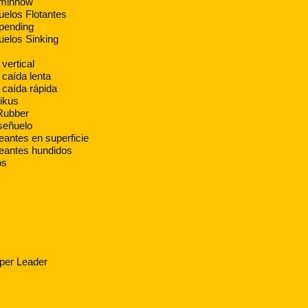
 minnow
elos Flotantes
pending
uelos Sinking
 vertical
 caída lenta
 caída rápida
ikus
Rubber
señuelo
antes en superficie
eantes hundidos
os
per Leader