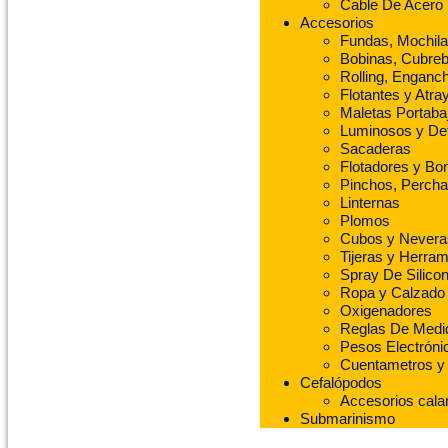
Cable De Acero
Accesorios
Fundas, Mochila
Bobinas, Cubreb
Rolling, Enganch
Flotantes y Atra
Maletas Portaba
Luminosos y De
Sacaderas
Flotadores y B
Pinchos, Percha
Linternas
Plomos
Cubos y Nevera
Tijeras y Herram
Spray De Silico
Ropa y Calzado
Oxigenadores
Reglas De Medi
Pesos Electróni
Cuentametros y 
Cefalópodos
Accesorios cal
Submarinismo