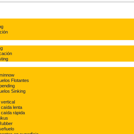
ng
ción
ng
cación
ting
 minnow
elos Flotantes
pending
uelos Sinking
 vertical
 caída lenta
 caída rápida
ikus
Rubber
señuelo