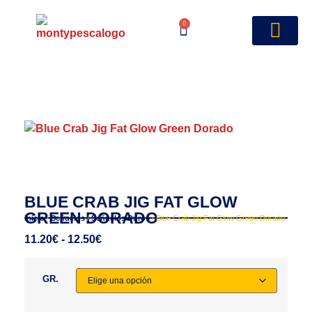
0
BLUE CRAB JIG FAT GLOW
GREEN DORADO
Inicio
/
Señuelos
/
Señuelos Duros
/ Blue Crab Jig Fat Glow Green Dorado
11.20
€
-
12.50
€
GR.