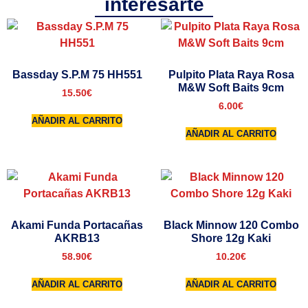
interesarte
Bassday S.P.M 75 HH551
Pulpito Plata Raya Rosa
M&W Soft Baits 9cm
15.50
€
6.00
€
AÑADIR AL CARRITO
AÑADIR AL CARRITO
Akami Funda Portacañas
Black Minnow 120 Combo
AKRB13
Shore 12g Kaki
58.90
€
10.20
€
AÑADIR AL CARRITO
AÑADIR AL CARRITO