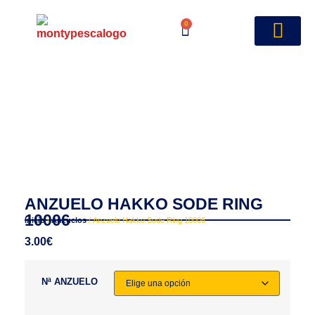
0
ANZUELO HAKKO SODE RING
10006
Inicio
/
Anzuelos
/ Anzuelo Hakko Sode Ring 10006
3.00
€
Nª ANZUELO