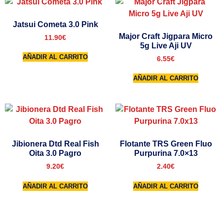
Jatsui Cometa 3.0 Pink
Major Craft Jigpara Micro
11.90
€
5g Live Aji UV
AÑADIR AL CARRITO
6.55
€
AÑADIR AL CARRITO
Jibionera Dtd Real Fish
Flotante TRS Green Fluo
Oita 3.0 Pagro
Purpurina 7.0×13
9.20
€
2.40
€
AÑADIR AL CARRITO
AÑADIR AL CARRITO