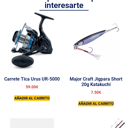
interesarte
Carrete Tica Urus UR-5000
Major Craft Jigpara Short
20g Katakuchi
59.00
€
7.50
€
AÑADIR AL CARRITO
AÑADIR AL CARRITO