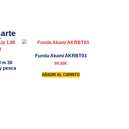
arte
Funda Akami AKRBT03
0 m 30
99.50
€
 y pesca
AÑADIR AL CARRITO