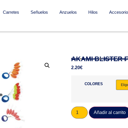
Carretes
Señuelos
Anzuelos
Hilos
Accesori
AKAMI BLISTER 
Inicio
/
Accesorios
/
Flotantes y Atray
2.20
€
COLORES
Añadir al carrito